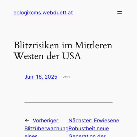
Zum
eologixcms.webduett.at
Inhalt
springen
Blitzrisiken im Mittleren
Westen der USA
Juni 16, 2025
—
von
←
Vorheriger:
Nächster:
Erwiesene
Blitzüberwachung
Robustheit neue
eines
Generation der