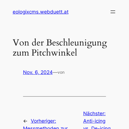
Zum
eologixcms.webduett.at
Inhalt
springen
Von der Beschleunigung
zum Pitchwinkel
Nov. 6, 2024
—
von
Nächster:
←
Vorheriger:
Anti-icing
Messmethoden zur
vs. De-icing