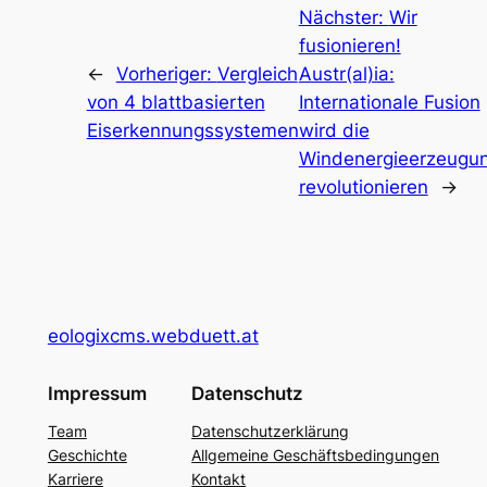
Nächster:
Wir
fusionieren!
←
Vorheriger:
Vergleich
Austr(al)ia:
von 4 blattbasierten
Internationale Fusion
Eiserkennungssystemen
wird die
Windenergieerzeugu
revolutionieren
→
eologixcms.webduett.at
Impressum
Datenschutz
Team
Datenschutzerklärung
Geschichte
Allgemeine Geschäftsbedingungen
Karriere
Kontakt